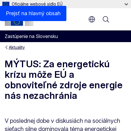
Oficiálne webové sídlo EÚ
Prejsť na hlavný obsah
Menu
Zastúpenie na Slovensku
Aktuality
MÝTUS: Za energetickú
krízu môže EÚ a
obnoviteľné zdroje energie
nás nezachránia
V poslednej dobe v diskusiách na sociálnych
sieťach silne dominovala téma energetickej