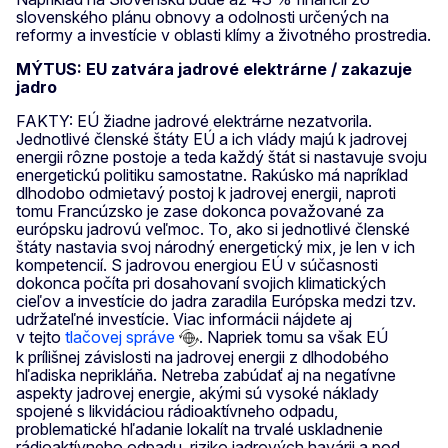
slovenského plánu obnovy a odolnosti určených na
reformy a investície v oblasti klímy a životného prostredia.
MÝTUS: EU zatvára jadrové elektrárne / zakazuje
jadro
FAKTY: EÚ žiadne jadrové elektrárne nezatvorila.
Jednotlivé členské štáty EÚ a ich vlády majú k jadrovej
energii rôzne postoje a teda každý štát si nastavuje svoju
energetickú politiku samostatne. Rakúsko má napríklad
dlhodobo odmietavý postoj k jadrovej energii, naproti
tomu Francúzsko je zase dokonca považované za
európsku jadrovú veľmoc. To, ako si jednotlivé členské
štáty nastavia svoj národný energetický mix, je len v ich
kompetencií. S jadrovou energiou EÚ v súčasnosti
dokonca počíta pri dosahovaní svojich klimatických
cieľov a investície do jadra zaradila Európska medzi tzv.
udržateľné investície. Viac informácii nájdete aj
v tejto
tlačovej správe
. Napriek tomu sa však EÚ
k prílišnej závislosti na jadrovej energii z dlhodobého
hľadiska neprikláňa. Netreba zabúdať aj na negatívne
aspekty jadrovej energie, akými sú vysoké náklady
spojené s likvidáciou rádioaktívneho odpadu,
problematické hľadanie lokalít na trvalé uskladnenie
rádioaktívneho odpadu, riziko jadrových havárii a pod.