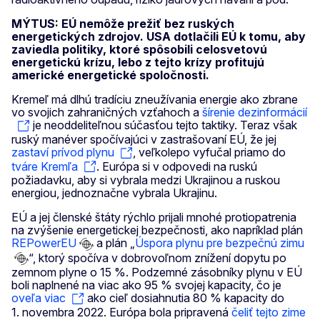
MÝTUS: EÚ nemôže prežiť bez ruských
energetických zdrojov. USA dotlačili EÚ k tomu, aby
zaviedla politiky, ktoré spôsobili celosvetovú
energetickú krízu, lebo z tejto krízy profitujú
americké energetické spoločnosti.
Kremeľ má dlhú tradíciu zneužívania energie ako zbrane
vo svojich zahraničných vzťahoch a
šírenie dezinformácií
je neoddeliteľnou súčasťou tejto taktiky. Teraz však
ruský manéver spočívajúci v zastrašovaní EÚ, že jej
zastaví prívod plynu
, veľkolepo vyfučal priamo do
tváre Kremľa
. Európa si v odpovedi na ruskú
požiadavku, aby si vybrala medzi Ukrajinou a ruskou
energiou, jednoznačne vybrala Ukrajinu.
EÚ a jej členské štáty rýchlo prijali mnohé protiopatrenia
na zvýšenie energetickej bezpečnosti, ako napríklad plán
REPowerEU
a plán „
Úspora plynu pre bezpečnú zimu
“, ktorý spočíva v dobrovoľnom znížení dopytu po
zemnom plyne o 15 %. Podzemné zásobníky plynu v EÚ
boli naplnené na viac ako 95 % svojej kapacity, čo je
oveľa viac
ako cieľ dosiahnutia 80 % kapacity do
1. novembra 2022. Európa bola pripravená
čeliť tejto zime