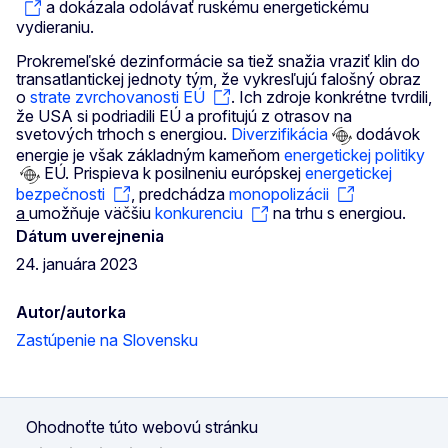
a dokázala odolávať ruskému energetickému
vydieraniu.
Prokremeľské dezinformácie sa tiež snažia vraziť klin do
transatlantickej jednoty tým, že vykresľujú falošný obraz
o
strate zvrchovanosti EÚ
. Ich zdroje konkrétne tvrdili,
že USA si podriadili EÚ a profitujú z otrasov na
svetových trhoch s energiou.
Diverzifikácia
dodávok
energie je však základným kameňom
energetickej politiky
EÚ. Prispieva k posilneniu európskej
energetickej
bezpečnosti
, predchádza
monopolizácii
a
umožňuje väčšiu
konkurenciu
na trhu s energiou.
Dátum uverejnenia
24. januára 2023
Autor/autorka
Zastúpenie na Slovensku
Ohodnoťte túto webovú stránku