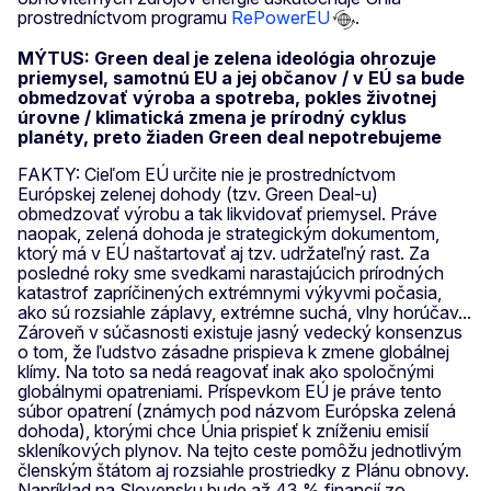
prostredníctvom programu
RePowerEU
.
MÝTUS: Green deal je zelena ideológia ohrozuje
priemysel, samotnú EU a jej občanov / v EÚ sa bude
obmedzovať výroba a spotreba, pokles životnej
úrovne / klimatická zmena je prírodný cyklus
planéty, preto žiaden Green deal nepotrebujeme
FAKTY: Cieľom EÚ určite nie je prostredníctvom
Európskej zelenej dohody (tzv. Green Deal-u)
obmedzovať výrobu a tak likvidovať priemysel. Práve
naopak, zelená dohoda je strategickým dokumentom,
ktorý má v EÚ naštartovať aj tzv. udržateľný rast. Za
posledné roky sme svedkami narastajúcich prírodných
katastrof zapríčinených extrémnymi výkyvmi počasia,
ako sú rozsiahle záplavy, extrémne suchá, vlny horúčav...
Zároveň v súčasnosti existuje jasný vedecký konsenzus
o tom, že ľudstvo zásadne prispieva k zmene globálnej
klímy. Na toto sa nedá reagovať inak ako spoločnými
globálnymi opatreniami. Príspevkom EÚ je práve tento
súbor opatrení (známych pod názvom Európska zelená
dohoda), ktorými chce Únia prispieť k zníženiu emisií
skleníkových plynov. Na tejto ceste pomôžu jednotlivým
členským štátom aj rozsiahle prostriedky z Plánu obnovy.
Napríklad na Slovensku bude až 43 % financií zo