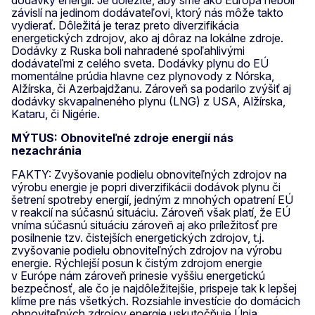
závislí na jedinom dodávateľovi, ktorý nás môže takto
vydierať. Dôležitá je teraz preto diverzifikácia
energetických zdrojov, ako aj dôraz na lokálne zdroje.
Dodávky z Ruska boli nahradené spoľahlivými
dodávateľmi z celého sveta. Dodávky plynu do EÚ
momentálne prúdia hlavne cez plynovody z Nórska,
Alžírska, či Azerbajdžanu. Zároveň sa podarilo zvýšiť aj
dodávky skvapalneného plynu (LNG) z USA, Alžírska,
Kataru, či Nigérie.
MÝTUS: Obnoviteľné zdroje energií nás
nezachránia
FAKTY: Zvyšovanie podielu obnoviteľných zdrojov na
výrobu energie je popri diverzifikácii dodávok plynu či
šetrení spotreby energií, jedným z mnohých opatrení EÚ
v reakcií na súčasnú situáciu. Zároveň však platí, že EÚ
vníma súčasnú situáciu zároveň aj ako príležitosť pre
posilnenie tzv. čistejších energetických zdrojov, t.j.
zvyšovanie podielu obnoviteľných zdrojov na výrobu
energie. Rýchlejší posun k čistým zdrojom energie
v Európe nám zároveň prinesie vyššiu energetickú
bezpečnosť, ale čo je najdôležitejšie, prispeje tak k lepšej
klíme pre nás všetkých. Rozsiahle investície do domácich
obnoviteľných zdrojov energie uskutočňuje Únia