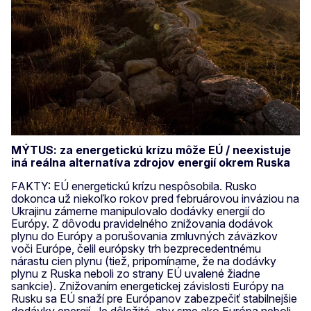
MÝTUS: za energetickú krízu môže EÚ / neexistuje
iná reálna alternatíva zdrojov energií okrem Ruska
FAKTY: EÚ energetickú krízu nespôsobila. Rusko
dokonca už niekoľko rokov pred februárovou inváziou na
Ukrajinu zámerne manipulovalo dodávky energií do
Európy. Z dôvodu pravidelného znižovania dodávok
plynu do Európy a porušovania zmluvných záväzkov
voči Európe, čelil európsky trh bezprecedentnému
nárastu cien plynu (tiež, pripomíname, že na dodávky
plynu z Ruska neboli zo strany EÚ uvalené žiadne
sankcie). Znižovaním energetickej závislosti Európy na
Rusku sa EÚ snaží pre Európanov zabezpečiť stabilnejšie
dodávky energií. Je dôležité, aby sme ako Európa neboli