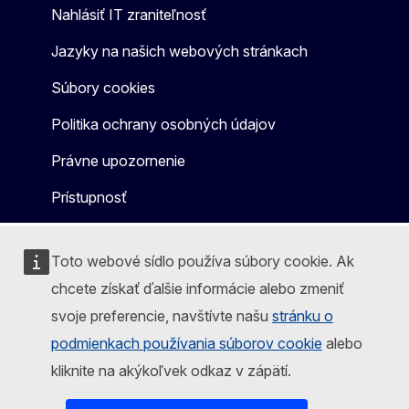
Nahlásiť IT zraniteľnosť
Jazyky na našich webových stránkach
Súbory cookies
Politika ochrany osobných údajov
Právne upozornenie
Prístupnosť
Toto webové sídlo používa súbory cookie. Ak
chcete získať ďalšie informácie alebo zmeniť
svoje preferencie, navštívte našu
stránku o
podmienkach používania súborov cookie
alebo
kliknite na akýkoľvek odkaz v zápätí.