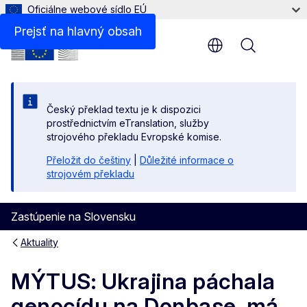
Oficiálne webové sídlo EÚ
Prejsť na hlavný obsah
Menu
Český překlad textu je k dispozici
prostřednictvím eTranslation, služby
strojového překladu Evropské komise.
Přeložit do češtiny
|
Důležité informace o
strojovém překladu
Zastúpenie na Slovensku
Aktuality
MÝTUS: Ukrajina páchala
genocídu na Donbase, má