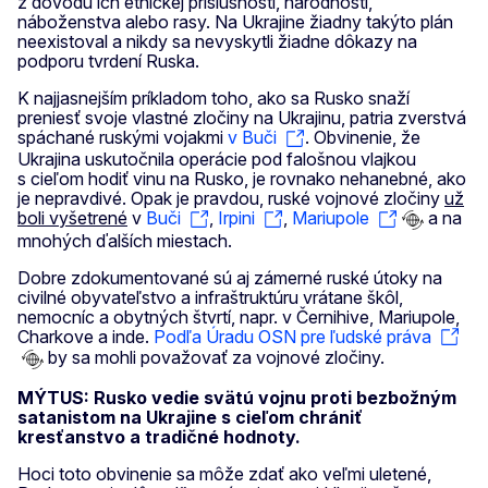
z dôvodu ich etnickej príslušnosti, národnosti,
náboženstva alebo rasy. Na Ukrajine žiadny takýto plán
neexistoval a nikdy sa nevyskytli žiadne dôkazy na
podporu tvrdení Ruska.
K najjasnejším príkladom toho, ako sa Rusko snaží
preniesť svoje vlastné zločiny na Ukrajinu, patria zverstvá
spáchané ruskými vojakmi
v Buči
. Obvinenie, že
Ukrajina uskutočnila operácie pod falošnou vlajkou
s cieľom hodiť vinu na Rusko, je rovnako nehanebné, ako
je nepravdivé. Opak je pravdou, ruské vojnové zločiny
už
boli vyšetrené
v
Buči
,
Irpini
,
Mariupole
a na
mnohých ďalších miestach.
Dobre zdokumentované sú aj zámerné ruské útoky na
civilné obyvateľstvo a infraštruktúru vrátane škôl,
nemocníc a obytných štvrtí, napr. v Černihive, Mariupole,
Charkove a inde.
Podľa Úradu OSN pre ľudské práva
by sa mohli považovať za vojnové zločiny.
MÝTUS: Rusko vedie svätú vojnu proti bezbožným
satanistom na Ukrajine s cieľom chrániť
kresťanstvo a tradičné hodnoty.
Hoci toto obvinenie sa môže zdať ako veľmi uletené,