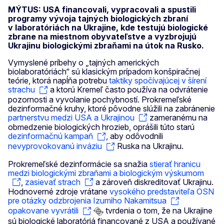
MÝTUS: USA financovali, vypracovali a spustili
programy vývoja tajných biologických zbraní
v laboratóriách na Ukrajine, kde testujú biologické
zbrane na miestnom obyvateľstve a vyzbrojujú
Ukrajinu biologickými zbraňami na útok na Rusko.
Vymyslené príbehy o „tajných amerických
biolaboratóriách“ sú klasickým prípadom konšpiračnej
teórie, ktorá napĺňa potrebu
taktiky spočívajúcej v šírení
strachu
a ktorú Kremeľ často používa na odvrátenie
pozornosti a vyvolanie pochybností. Prokremeľské
dezinformačné kruhy, ktoré pôvodne slúžili na zabránenie
partnerstvu medzi USA a Ukrajinou
zameranému na
obmedzenie biologických hrozieb, oprášili túto starú
dezinformačnú kampaň
, aby odôvodnili
nevyprovokovanú inváziu
Ruska na Ukrajinu.
Prokremeľské dezinformácie sa snažia
stierať hranicu
medzi biologickými zbraňami a biologickým výskumom
,
zasievať strach
a zároveň diskreditovať Ukrajinu.
Hodnoverné zdroje vrátane
vysokého predstaviteľa OSN
pre otázky odzbrojenia Izumiho Nakamitsua
opakovane vyvrátili
tvrdenia o tom, že na Ukrajine
sú biologické laboratóriá financované z USA a používané