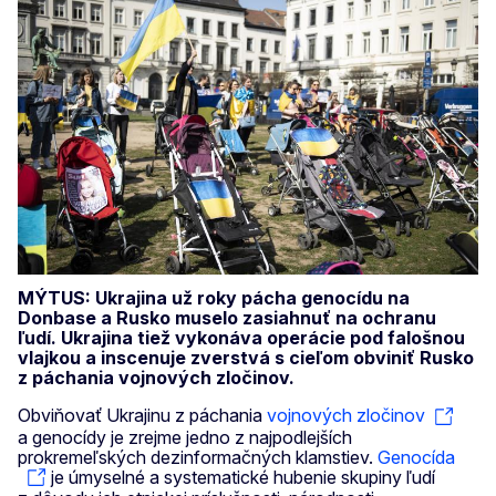
MÝTUS: Ukrajina už roky pácha genocídu na
Donbase a Rusko muselo zasiahnuť na ochranu
ľudí. Ukrajina tiež vykonáva operácie pod falošnou
vlajkou a inscenuje zverstvá s cieľom obviniť Rusko
z páchania vojnových zločinov.
Obviňovať Ukrajinu z páchania
vojnových zločinov
a genocídy je zrejme jedno z najpodlejších
prokremeľských dezinformačných klamstiev.
Genocída
je úmyselné a systematické hubenie skupiny ľudí