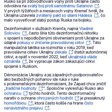
Rusko sa pri zdôvodňovaní vojny proti Ukrajine často
odvoláva na
svätý boj proti samotnému Satanovi
.
V prvých týždňoch a mesiacoch vojny Kremeľ tvrdil, že
Ukrajina uzavrela
zvrátený pakt so silami Hádesa
, čo
malo vysvetľovať slabý postup Ruska na bojisku.
Dezinformátori v službách Kremľa, najmä
Vladimír
Soloviov
, často šíria túto dezinformačnú rétoriku
v spojení s nepodloženými obvineniami proti Ukrajine za
údajné
pokusy o zničenie pravoslávnej cirkvi
. Táto
manipulačná taktika sa rozmohla v roku 2019, keď
pravoslávna cirkev Ukrajiny
získala
štatút autonómnej
cirkvi, a opäť v novembri 2022, keď
ukrajinská vláda
oznámila
, že vypracuje zákon zakazujúci cirkvi
spojené s Ruskom.
Démonizácia Ukrajiny a jej západných podporovateľov
ako bezbožných pohanov ide ruka v ruke
s prokremeľskými dezinformáciami, že Západ chce zničiť
„
tradičné hodnoty
“. Spoločne vykresľujú Rusko ako
ochrancu
týchto hodnôt. Tento dezinformačný
naratív o ochrane
ohrozených hodnôt
je presiaknutý
homofóbiou
, ktorá často kolíše na hrane
čisto
nenávistného prejavu
.