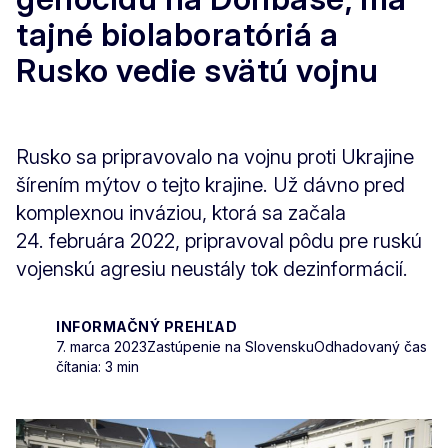
tajné biolaboratóriá a
Rusko vedie svätú vojnu
Rusko sa pripravovalo na vojnu proti Ukrajine
šírením mýtov o tejto krajine. Už dávno pred
komplexnou inváziou, ktorá sa začala
24. februára 2022, pripravoval pôdu pre ruskú
vojenskú agresiu neustály tok dezinformácií.
INFORMAČNÝ PREHĽAD
7. marca 2023
Zastúpenie na Slovensku
Odhadovaný čas
čítania: 3 min