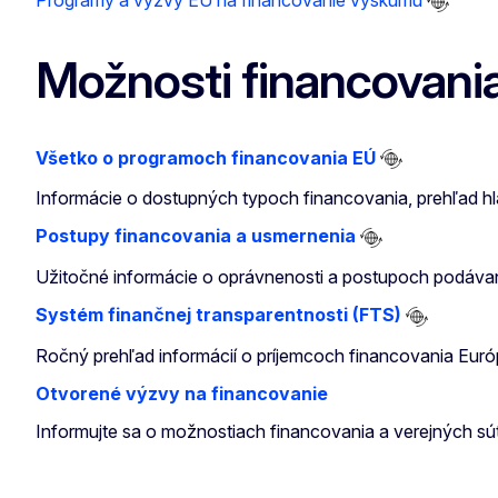
Programy a výzvy EÚ na financovanie výskumu
Možnosti financovani
Všetko o programoch financovania EÚ
Informácie o dostupných typoch financovania, prehľad h
Postupy financovania a usmernenia
Užitočné informácie o oprávnenosti a postupoch podávan
Systém finančnej transparentnosti (FTS)
Ročný prehľad informácií o príjemcoch financovania Európ
Otvorené výzvy na financovanie
Informujte sa o možnostiach financovania a verejných súťaž