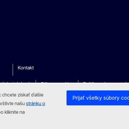
Kontakt
r
vých stránkach
Súbory cookies
Politika ochrany oso
 chcete získať ďalšie
Prijať všetky súbory co
avštívte našu
stránku o
o kliknite na