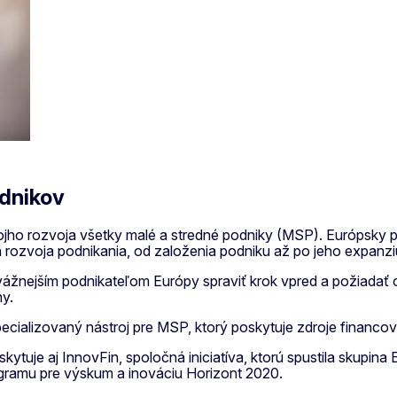
dnikov
svojho rozvoja všetky malé a stredné podniky (MSP). Európsky
h rozvoja podnikania, od založenia podniku až po jeho expanzi
dvážnejším podnikateľom Európy spraviť krok vpred a požiada
hy.
ecializovaný nástroj pre MSP, ktorý poskytuje zdroje financov
ytuje aj InnovFin, spoločná iniciatíva, ktorú spustila skupina 
ogramu pre výskum a inováciu Horizont 2020.