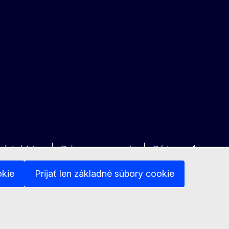
bných údajov
Právne upozornenie
Prístupnosť
okie
Prijať len základné súbory cookie