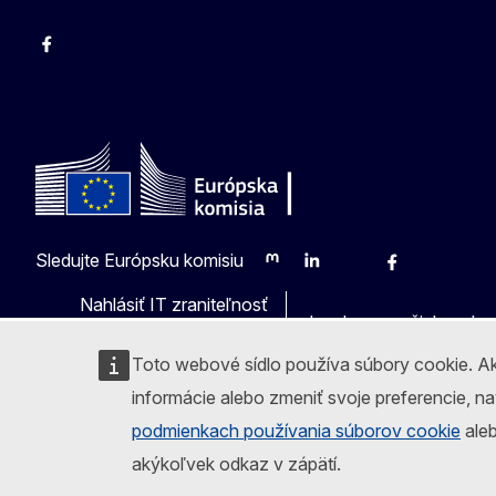
Facebook
Instagram
X
YouTube
Sledujte Európsku komisiu
Mastodon
LinkedIn
Bluesky
Facebook
Youtube
Othe
Nahlásiť IT zraniteľnosť
Jazyky na našich webo
Toto webové sídlo používa súbory cookie. Ak
informácie alebo zmeniť svoje preferencie, n
podmienkach používania súborov cookie
aleb
akýkoľvek odkaz v zápätí.