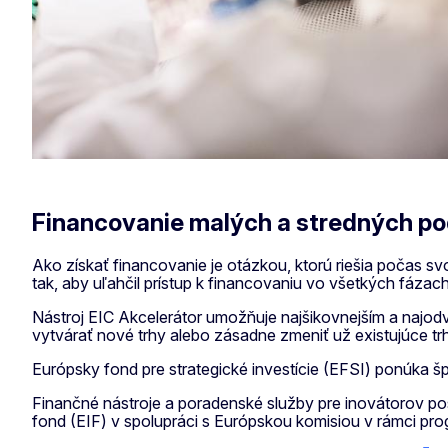
Financovanie malých a stredných po
Ako získať financovanie je otázkou, ktorú riešia počas 
tak, aby uľahčil prístup k financovaniu vo všetkých fázac
Nástroj EIC Akcelerátor umožňuje najšikovnejším a najo
vytvárať nové trhy alebo zásadne zmeniť už existujúce tr
Európsky fond pre strategické investície (EFSI) ponúka šp
Finančné nástroje a poradenské služby pre inovátorov posk
fond (EIF) v spolupráci s Európskou komisiou v rámci pr