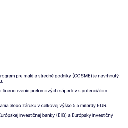
 program pre malé a stredné podniky (COSME) je navrhnutý
u.
ť o financovanie prelomových nápadov s potenciálom
ania alebo záruku v celkovej výške 5,5 miliardy EUR.
Európskej investičnej banky (EIB) a Európsky investičný