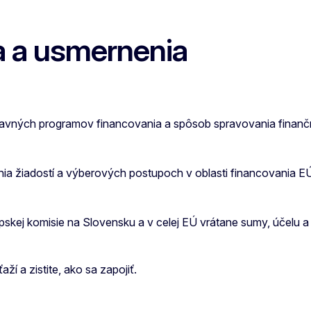
a a usmernenia
lavných programov financovania a spôsob spravovania finanč
ia žiadostí a výberových postupoch v oblasti financovania EÚ
skej komisie na Slovensku a v celej EÚ vrátane sumy, účelu a 
í a zistite, ako sa zapojiť.