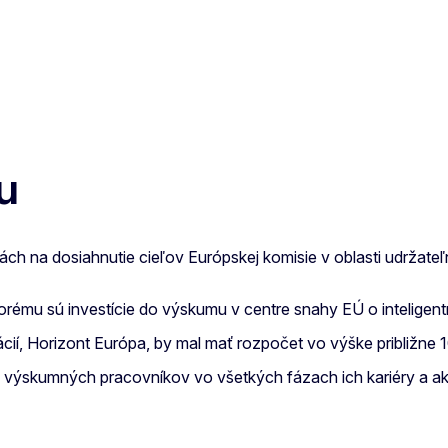
u
h na dosiahnutie cieľov Európskej komisie v oblasti udržateľn
ému sú investície do výskumu v centre snahy EÚ o inteligentn
cií, Horizont Európa, by mal mať rozpočet vo výške približne 1
ýskumných pracovníkov vo všetkých fázach ich kariéry a ak