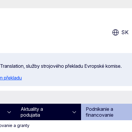
SK
 eTranslation, služby strojového překladu Evropské komise.
m překladu
Aktuality a
Podnikanie a
podujatia
financovanie
ovanie a granty