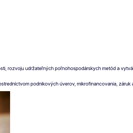
vosti, rozvoju udržateľných poľnohospodárskych metód a vytv
tredníctvom podnikových úverov, mikrofinancovania, záruk a 