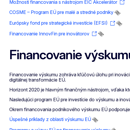
Možnosti financovania s nástrojom EIC Akcelerátor
COSME – Program EÚ pre malé a stredné podniky
Európsky fond pre strategické investície (EFSI)
Financovanie InnovFin pre inovátorov
Financovanie výskum
Financovanie výskumu zohráva kľúčovú úlohu pri inováciác
digitálnej transformácie EÚ.
Horizont 2020 je hlavným finančným nástrojom, vďaka ktor
Nasledujúci program EÚ pre investície do výskumu a inová
Okrem financovania podnikového výskumu EÚ podporuje v
Úspešné príklady z oblasti výskumu EÚ