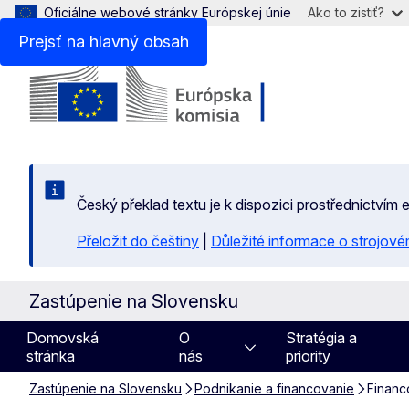
Oficiálne webové stránky Európskej únie
Ako to zistiť?
Prejsť na hlavný obsah
Český překlad textu je k dispozici prostřednictvím
Přeložit do češtiny
|
Důležité informace o strojové
Zastúpenie na Slovensku
Domovská
O
Stratégia a
stránka
nás
priority
Zastúpenie na Slovensku
Podnikanie a financovanie
Financ