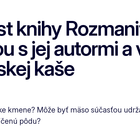
t knihy Rozmanit
ou s jej autormi a
skej kaše
ske kmene? Môže byť mäso súčasťou udrža
ničenú pôdu?