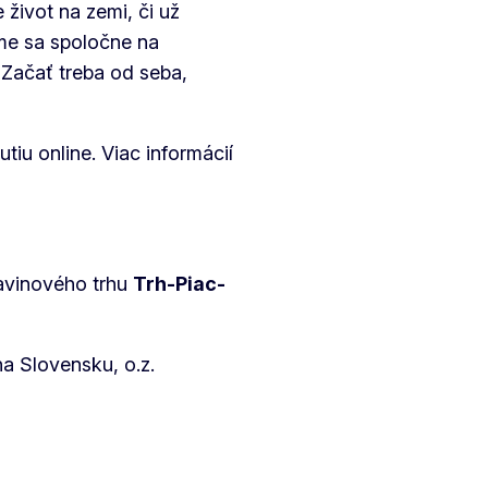
 život na zemi, či už
me sa spoločne na
Začať treba od seba,
iu online. Viac informácií
ravinového trhu
Trh-Piac-
na Slovensku, o.z.