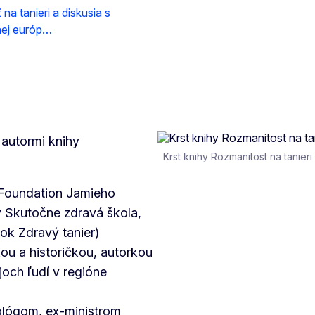
na tanieri a diskusia s
čnej európ…
 autormi knihy
Krst knihy Rozmanitost na tanieri
Foundation Jamieho
vy Skutočne zdravá škola,
tok Zdravý tanier)
ou a historičkou, autorkou
ch ľudí v regióne
lógom, ex-ministrom