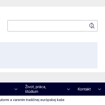
Vyhľadávanie
Vyhľadáv
Život, práca,
Kontakt
štúdium
autormi a varením tradičnej európskej kaše