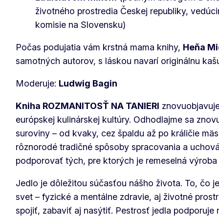
životného prostredia Českej republiky, vedúc
komisie na Slovensku)
Počas podujatia vám krstná mama knihy,
Heňa Mi
samotných autorov, s láskou navarí originálnu kaš
Moderuje:
Ludwig Bagin
Kniha ROZMANITOSŤ NA TANIERI
znovuobjavuje 
európskej kulinárskej kultúry. Odhodlajme sa zno
suroviny – od kvaky, cez špaldu až po králičie mä
rôznorodé tradičné spôsoby spracovania a uchová
podporovať tých, pre ktorých je remeselná výroba 
Jedlo je dôležitou súčasťou nášho života. To, čo j
svet – fyzické a mentálne zdravie, aj životné pros
spojiť, zabaviť aj nasýtiť. Pestrosť jedla podporu