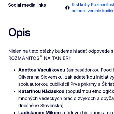
Krst knihy Rozmanitosť 
Social media links
autormi, varenie tradi
Opis
Nielen na tieto otázky budeme hľadať odpovede s
ROZMANITOSŤ NA TANIERI:
Anettou Vaculíkovou
(ambasádorkou Food 
Olivera na Slovensku, zakladateľkou iniciatí
spoluautorkou publikácií Prvé príkrmy a Škria
Katarínou Nádaskou
(populárnou etnologičk
mnohých vedeckých prác o zvykoch a obyčajo
dnešného Slovenska)
Ladislavom Mikom
(pôdnym biológom a eko