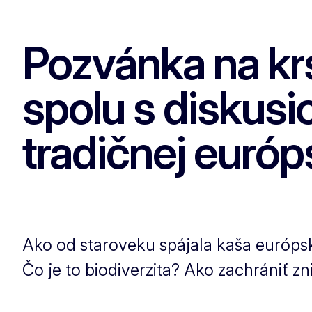
Pozvánka na krs
spolu s diskusi
tradičnej európ
Ako od staroveku spájala kaša európ
Čo je to biodiverzita? Ako zachrániť z