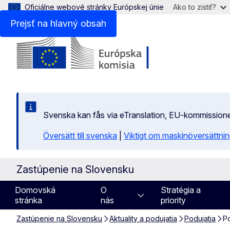
Oficiálne webové stránky Európskej únie
Ako to zistiť?
Prejsť na hlavný obsah
Svenska kan fås via eTranslation, EU-kommission
Översätt till svenska
|
Viktigt om maskinöversättni
Zastúpenie na Slovensku
Domovská
O
Stratégia a
stránka
nás
priority
Zastúpenie na Slovensku
Aktuality a podujatia
Podujatia
Po