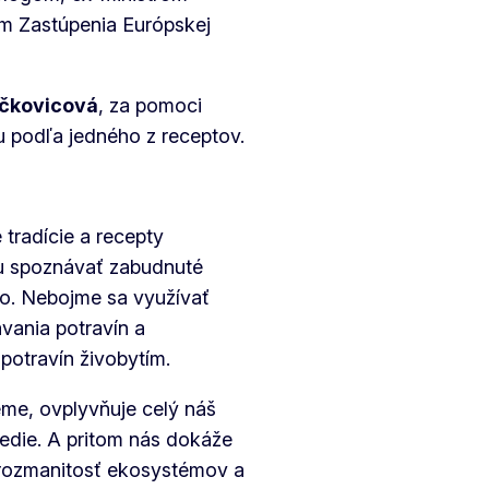
im Zastúpenia Európskej
čkovicová
, za pomoci
u podľa jedného z receptov.
tradície a recepty
vu spoznávať zabudnuté
so. Nebojme sa využívať
vania potravín a
potravín živobytím.
eme, ovplyvňuje celý náš
tredie. A pritom nás dokáže
je rozmanitosť ekosystémov a