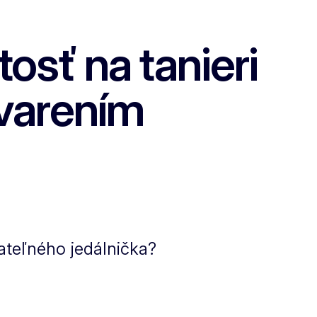
osť na tanieri
 varením
teľného jedálnička?