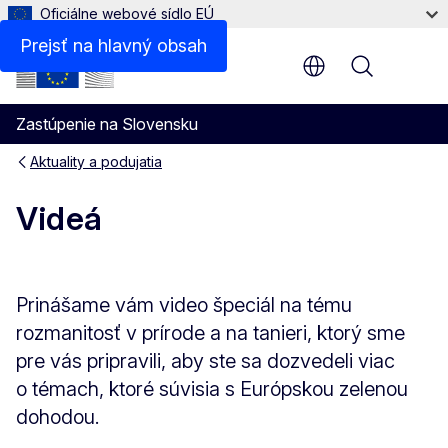
Oficiálne webové sídlo EÚ
Prejsť na hlavný obsah
Menu
Zastúpenie na Slovensku
Aktuality a podujatia
Videá
Prinášame vám video špeciál na tému
rozmanitosť v prírode a na tanieri, ktorý sme
pre vás pripravili, aby ste sa dozvedeli viac
o témach, ktoré súvisia s Európskou zelenou
dohodou.