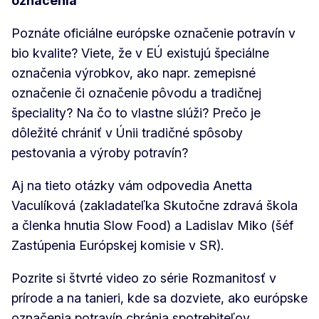
označenia
Poznáte oficiálne európske označenie potravín v
bio kvalite? Viete, že v EÚ existujú špeciálne
označenia výrobkov, ako napr. zemepisné
označenie či označenie pôvodu a tradičnej
špeciality? Na čo to vlastne slúži? Prečo je
dôležité chrániť v Únii tradičné spôsoby
pestovania a výroby potravín?
Aj na tieto otázky vám odpovedia Anetta
Vaculíková (zakladateľka Skutočne zdravá škola
a členka hnutia Slow Food) a Ladislav Miko (šéf
Zastúpenia Európskej komisie v SR).
Pozrite si štvrté video zo série Rozmanitosť v
prírode a na tanieri, kde sa dozviete, ako európske
označenia potravín chránia spotrebiteľov,