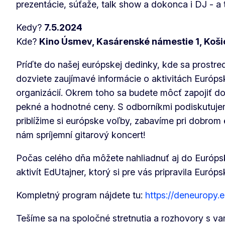
prezentácie, súťaže, talk show a dokonca i DJ - a 
Kedy?
7.5.2024
Kde?
Kino Úsmev, Kasárenské námestie 1, Koši
Príďte do našej európskej dedinky, kde sa prostre
dozviete zaujímavé informácie o aktivitách Európ
organizácií. Okrem toho sa budete môcť zapojiť do
pekné a hodnotné ceny. S odborníkmi podiskutujeme
priblížime si európske voľby, zabavíme pri dobrom
nám spríjemní gitarový koncert!
Počas celého dňa môžete nahliadnuť aj do Európs
aktivít EdUtajner, ktorý si pre vás pripravila Európ
Kompletný program nájdete tu:
https://deneuropy.e
Tešíme sa na spoločné stretnutia a rozhovory s va