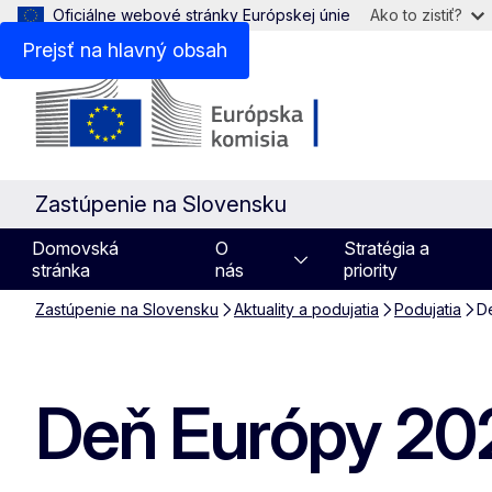
Oficiálne webové stránky Európskej únie
Ako to zistiť?
Prejsť na hlavný obsah
Zastúpenie na Slovensku
Domovská
O
Stratégia a
stránka
nás
priority
Zastúpenie na Slovensku
Aktuality a podujatia
Podujatia
D
Deň Európy 202