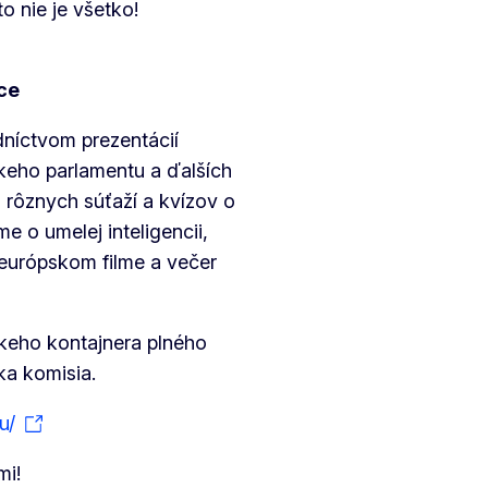
to nie je všetko!
ce
dníctvom prezentácií
skeho parlamentu a ďalších
 rôznych súťaží a kvízov o
 o umelej inteligencii,
 európskom filme a večer
keho kontajnera plného
ska komisia.
u/
mi!